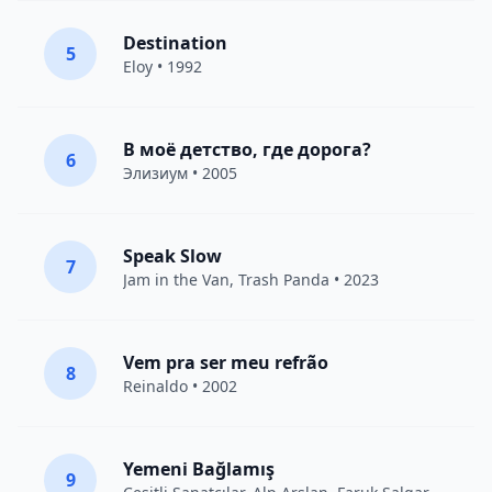
Destination
5
Eloy
• 1992
В моё детство, где дорога?
6
Элизиум
• 2005
Speak Slow
7
Jam in the Van
, Trash Panda • 2023
Vem pra ser meu refrão
8
Reinaldo • 2002
Yemeni Bağlamış
9