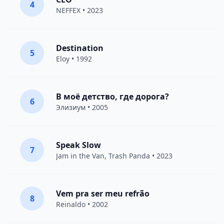
4
NEFFEX
• 2023
Destination
5
Eloy
• 1992
В моё детство, где дорога?
6
Элизиум
• 2005
Speak Slow
7
Jam in the Van
, Trash Panda • 2023
Vem pra ser meu refrão
8
Reinaldo • 2002