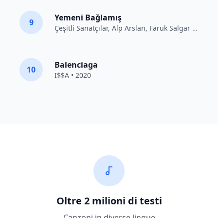
Yemeni Bağlamış
9
Çeşitli Sanatçılar
, Alp Arslan, Faruk Salgar • 2012
Balenciaga
10
I$$A • 2020
Oltre 2 milioni di testi
Canzoni in diverse lingue