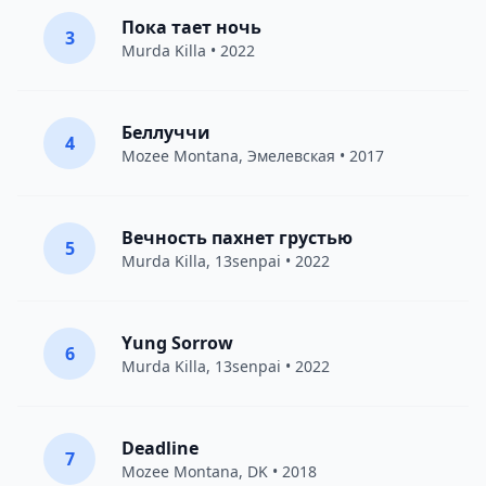
Пока тает ночь
3
Murda Killa
• 2022
Беллуччи
4
Mozee Montana
,
Эмелевская
• 2017
Вечность пахнет грустью
5
Murda Killa
,
13senpai
• 2022
Yung Sorrow
6
Murda Killa
,
13senpai
• 2022
Deadline
7
Mozee Montana
,
DK
• 2018