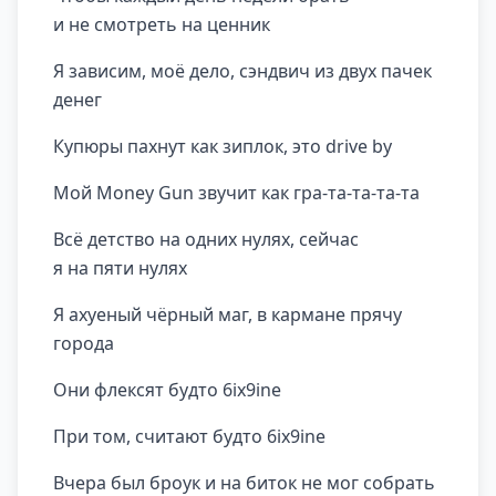
и не смотреть на ценник
Я зависим, моё дело, сэндвич из двух пачек
денег
Купюры пахнут как зиплок, это drive by
Мой Money Gun звучит как гра-та-та-та-та
Всё детство на одних нулях, сейчас
я на пяти нулях
Я ахуеный чёрный маг, в кармане прячу
города
Они флексят будто 6ix9ine
При том, считают будто 6ix9ine
Вчера был броук и на биток не мог собрать